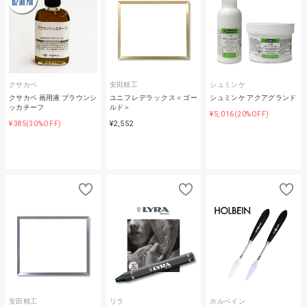
クサカベ
安田精工
シュミンケ
クサカベ 画用液 ブラウンシ
ユニフレデラックス＜ゴー
シュミンケ アクアグランド
ッカチーフ
ルド＞
¥5,016
(20%OFF)
¥385
¥2,552
(30%OFF)
安田精工
リラ
ホルベイン