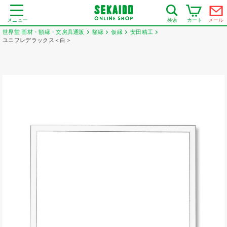
メニュー
カート
メール
検索
世界堂 画材・額縁・文房具通販
額縁
仮縁
安田精工
ユニフレデラックス＜白＞