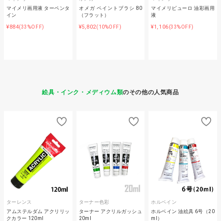
マイメリ画用液 ターペンタ
オメガ ペイントブラシ 80
マイメリピューロ 油彩画用
イン
（フラット）
液
¥884
¥5,802
¥1,106
(33%OFF)
(10%OFF)
(33%OFF)
絵具・インク・メディウム類
のその他の人気商品
ターレンス
ターナー色彩
ホルベイン
アムステルダム アクリリッ
ターナー アクリルガッシュ
ホルベイン 油絵具 6号（20
クカラー 120ml
20ml
ml）