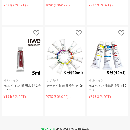
¥687
¥291
¥270
(20%OFF)～
(20%OFF)～
(30%OFF)～
ホルベイン
クサカベ
ホルベイン
ホルベイン 透明水彩 2号
クサカベ 油絵具 9号（40m
ホルベイン 油絵具 9号（40
（5ml）
l）
ml）
¥194
¥732
¥693
(20%OFF)～
(30%OFF)～
(30%OFF)～
マイメリ
のその他の人気商品