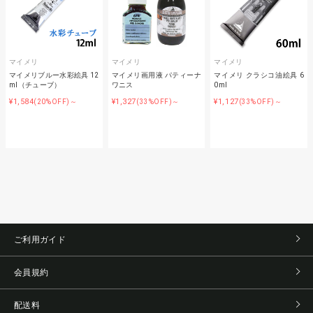
マイメリ
マイメリ
マイメリ
マイメリブルー水彩絵具 12
マイメリ画用液 パティーナ
マイメリ クラシコ油絵具 6
ml（チューブ）
ワニス
0ml
¥1,584
¥1,327
¥1,127
(20%OFF)～
(33%OFF)～
(33%OFF)～
ご利用ガイド
会員規約
配送料