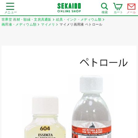
メニュー
カート
メール
検索
世界堂 画材・額縁・文房具通販
絵具・インク・メディウム類
画用液・メディウム類
マイメリ
マイメリ画用液 ペトロール