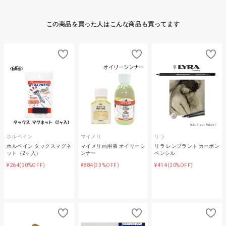
この商品を買った人はこんな商品も買ってます
ホルベイン
マイメリ
リラ
ホルベイン タックスマグネ
マイメリ画用液 オイリーシ
リラ レンブラント カーボン
ット（2ヶ入）
ンナー
ペンシル
¥264
¥884
¥414
(20%OFF)
(33%OFF)
(20%OFF)