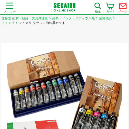
メニュー
カート
メール
検索
世界堂 画材・額縁・文房具通販
絵具・インク・メディウム類
油彩絵具
マイメリ
マイメリ クラシコ油絵具セット