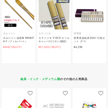
ホルベイン
カラバジオ
世界堂
ホルベイン 油彩筆 KINBUT
カラバジオ 514FD ロール
世界堂油絵具20ml 12色セ
A-F（フィルバート）
キャンバス(リネン/絹目)
ット（F-1）
¥644
¥57,420
¥4,290
(10%OFF)
(10%OFF)
絵具・インク・メディウム類
のその他の人気商品