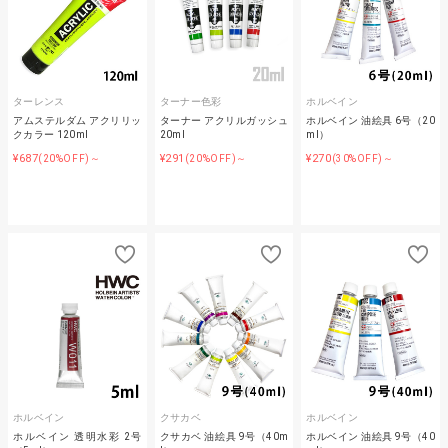
ターレンス
ターナー色彩
ホルベイン
アムステルダム アクリリッ
ターナー アクリルガッシュ
ホルベイン 油絵具 6号（20
クカラー 120ml
20ml
ml）
¥687
¥291
¥270
(20%OFF)～
(20%OFF)～
(30%OFF)～
ホルベイン
クサカベ
ホルベイン
ホルベイン 透明水彩 2号
クサカベ 油絵具 9号（40m
ホルベイン 油絵具 9号（40