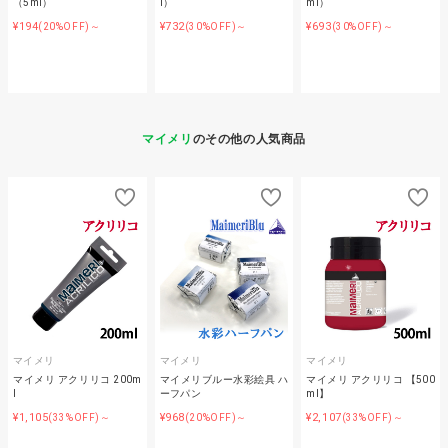
（5ml）
l）
ml）
¥194
¥732
¥693
(20%OFF)～
(30%OFF)～
(30%OFF)～
マイメリ
のその他の人気商品
マイメリ
マイメリ
マイメリ
マイメリ アクリリコ 200m
マイメリブルー水彩絵具 ハ
マイメリ アクリリコ 【500
l
ーフパン
ml】
¥1,105
¥968
¥2,107
(33%OFF)～
(20%OFF)～
(33%OFF)～