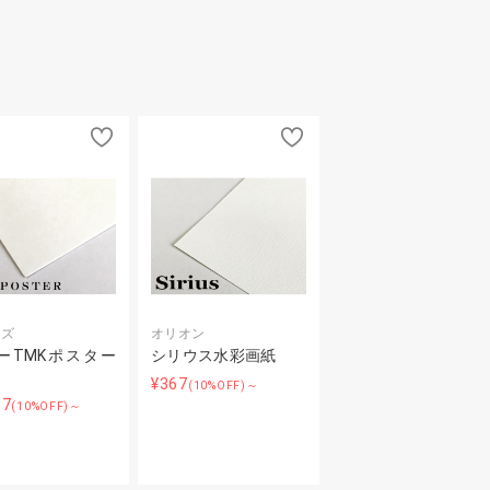
ーズ
オリオン
ーTMKポスター
シリウス水彩画紙
¥367
(10%OFF)～
37
(10%OFF)～