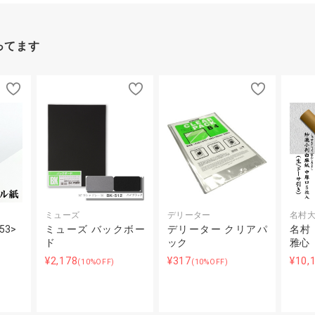
ってます
ミューズ
デリーター
名村
3>
ミューズ バックボー
デリーター クリアパ
名村
ド
ック
雅心
¥2,178
¥317
¥10,
(10%OFF)
(10%OFF)