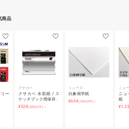
気商品
クサカベ
ミューズ
ミュ
シリー
クサカベ 水彩紙 / ス
白象画学紙
ニュ
ケッチブック用保存…
紙
¥644
(10%OFF)～
¥528
¥1,3
～
(20%OFF)～