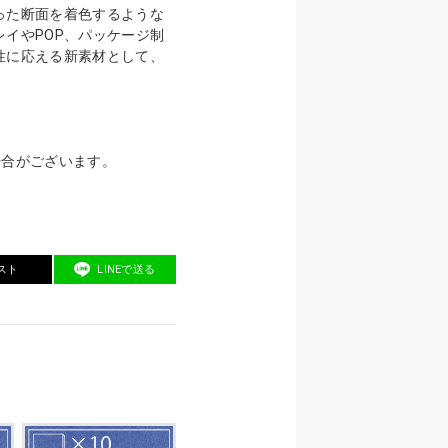
った断面を着色するような
イやPOP、パッケージ制
性に応える新素材として、
場合がございます。
スト
LINEで送る