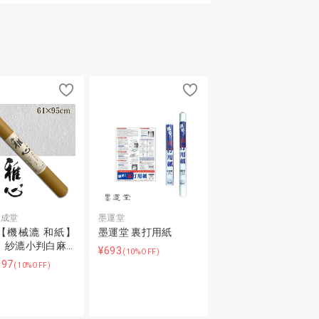
大成堂
墨運堂
【機械漉 和紙】
墨運堂 裏打用紙
 紗漉小判白麻…
¥693
(10%OFF)
197
(10%OFF)