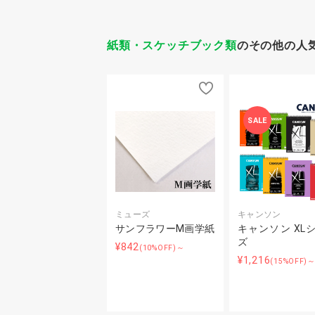
紙類・スケッチブック類
のその他の人
SALE
ミューズ
キャンソン
サンフラワーM画学紙
キャンソン XL
ズ
¥842
(10%OFF)～
¥1,216
(15%OFF)