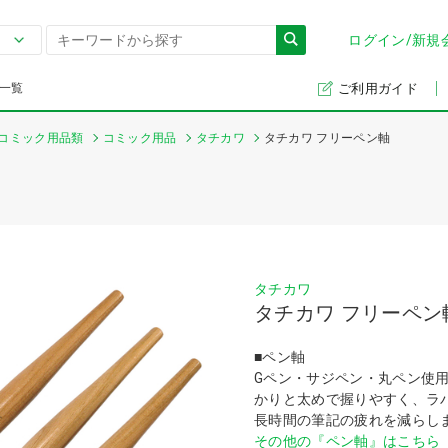
ログイン/新規
一覧
ご利用ガイド
コミック用品類
コミック用品
タチカワ
タチカワ フリーペン軸
タチカワ
タチカワ フリーペン
■ペン軸
Gペン・サジペン・丸ペン使
かりと太めで握りやすく、ラ
長時間の筆記の疲れを減らし
その他の『ペン軸』はこちら