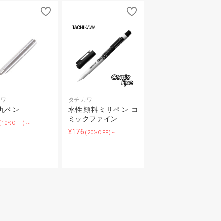
カワ
タチカワ
 丸ペン
水性顔料ミリペン コ
ミックファイン
(10%OFF)～
¥176
(20%OFF)～