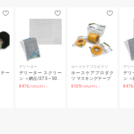
デリーター
ホースケアプロダクツ
デリ
りテー
デリーター スクリー
ホースケアプロダク
デリ
ン ＜網点/27.5～50…
ツ マスキングテープ
ン ＜
¥476
¥109
¥476
(10%OFF)～
(10%OFF)～