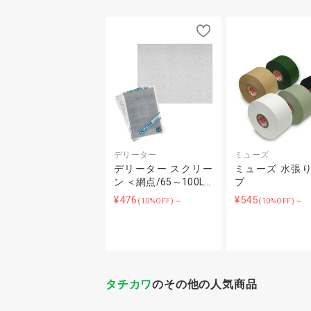
デリーター
ミューズ
デリーター スクリー
ミューズ 水張
ン ＜網点/65～100L…
プ
¥476
¥545
(10%OFF)～
(10%OFF)～
タチカワ
のその他の人気商品