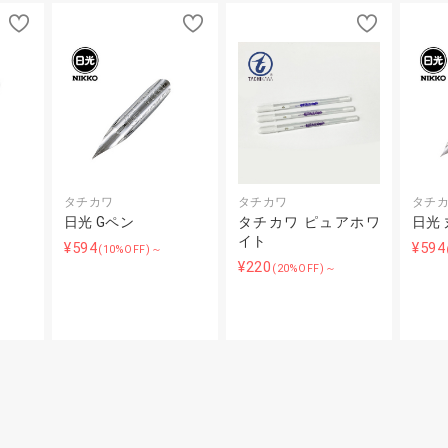
タチカワ
タチカワ
タチ
日光 Gペン
タチカワ ピュアホワ
日光
イト
¥594
¥594
～
(10%OFF)～
¥220
(20%OFF)～