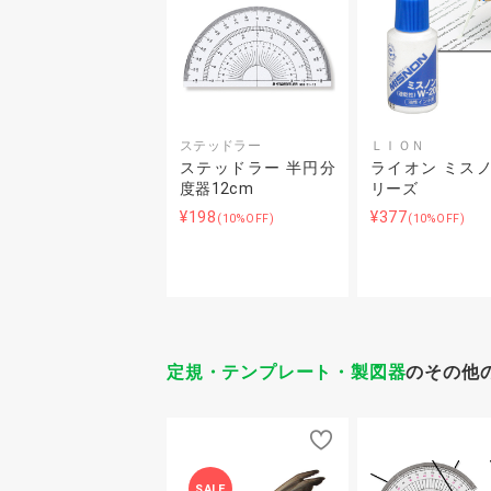
ステッドラー
ＬＩＯＮ
ステッドラー 半円分
ライオン ミス
度器12cm
リーズ
¥198
¥377
(10%OFF)
(10%OFF)
定規・テンプレート・製図器
のその他
SALE