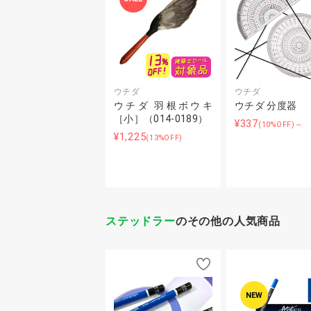
ウチダ
ウチダ
ウチダ 羽根ボウキ
ウチダ 分度器
［小］（014-0189）
¥337
(10%OFF)～
¥1,225
(13%OFF)
ステッドラー
のその他の人気商品
NEW