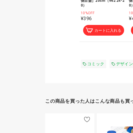
側目盛］20cm（962 24-2
側
0）
0
10%OFF
1
¥396
¥
カートに入れる
コミック
デザイン
この商品を買った人はこんな商品も買