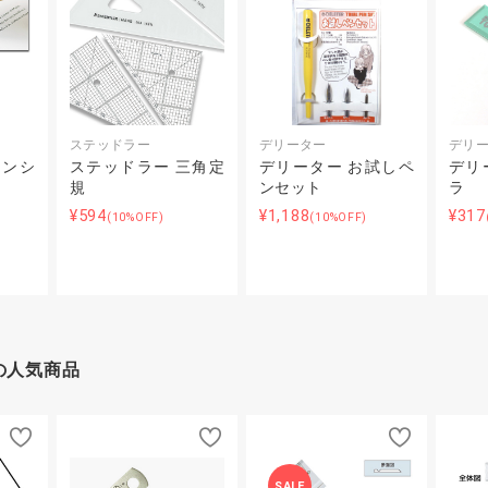
ステッドラー
デリーター
デリ
ノンシ
ステッドラー 三角定
デリーター お試しペ
デリ
規
ンセット
ラ
¥594
¥1,188
¥317
(10%OFF)
(10%OFF)
の人気商品
SALE