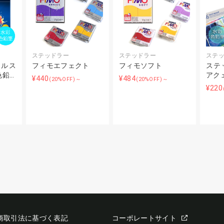
ステッドラー
ステッドラー
ステ
マルス
フィモエフェクト
フィモソフト
ステ
色鉛…
アク
¥440
¥484
(20%OFF)～
(20%OFF)～
¥220
商取引法に基づく表記
コーポレートサイト