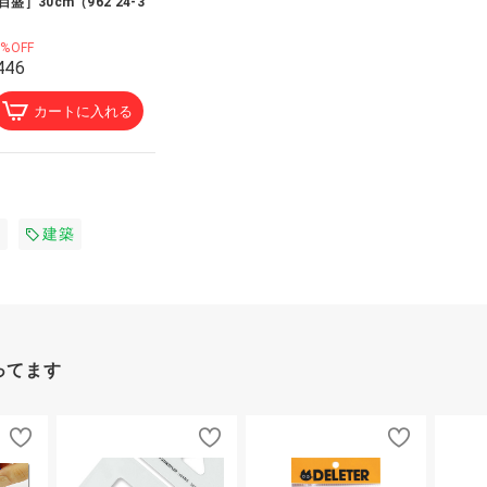
目盛］30cm（962 24-3
）
0%OFF
446
カートに入れる
建築
ってます