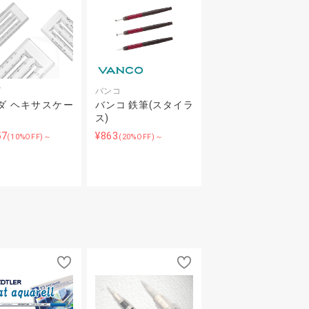
ダ
バンコ
ダ ヘキサスケー
バンコ 鉄筆(スタイラ
ス)
57
¥863
(10%OFF)～
(20%OFF)～