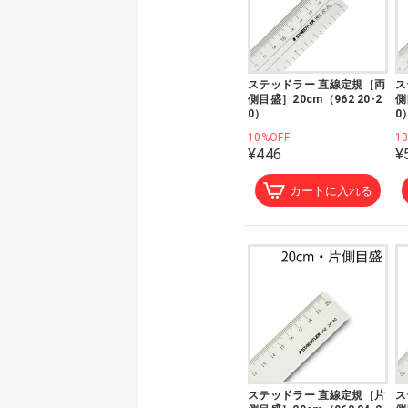
ステッドラー 直線定規［両
ス
側目盛］20cm（962 20-2
側
0）
0
10%OFF
1
¥446
¥
カートに入れる
ステッドラー 直線定規［片
ス