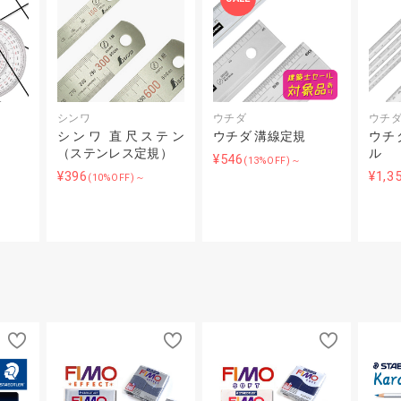
シンワ
ウチダ
ウチ
シンワ 直尺ステン
ウチダ 溝線定規
ウチ
（ステンレス定規）
ル
¥546
(13%OFF)～
¥396
¥1,3
(10%OFF)～