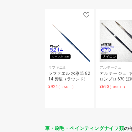
ラファエル
アルテージュ
ラファエル 水彩筆 82
アルテージュ 
14 長穂（ラウンド）
ロンプロ 670 短
¥921
¥693
(10%OFF)
(10%OFF)
筆・刷毛・ペインティングナイフ類
の