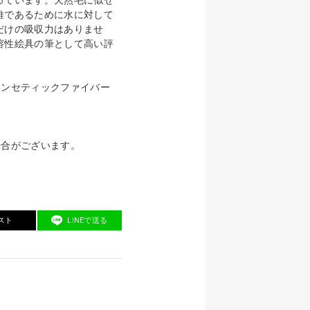
維であるために水に対して
だけの吸収力はありませ
溶性絵具の筆として高い評
シンセティックファイバー
場合がございます。
スト
LINEで送る