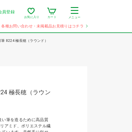
会員登録
カート
お気に入り
メニュー
各種お問い合わせ・未掲載品お見積りはコチラ
筆 8224 極長穂（ラウンド）
224 極長穂（ラウン
良い筆を造るために高品質
ポリアミド、ポリエステル繊
っています。天然毛に似せ