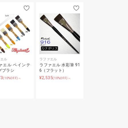
ァエル
ラファエル
ァエル ペインテ
ラファエル 水彩筆 91
グブラシ
6（フラット）
73
¥2,535
(10%OFF)～
(10%OFF)～