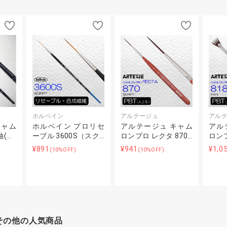
ホルベイン
アルテージュ
アル
キャム
ホルベイン プロリセ
アルテージュ キャム
アル
軸(…
ーブル 3600S（スク…
ロンプロ レクタ 870…
ロンプ
¥891
¥941
¥1,0
(10%OFF)
(10%OFF)
その他の人気商品