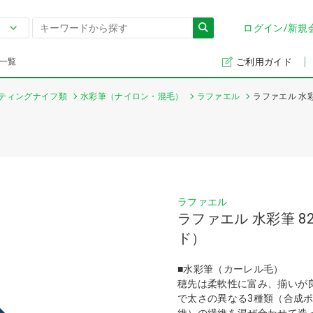
ログイン/新規
一覧
ご利用ガイド
ティングナイフ類
水彩筆（ナイロン・混毛）
ラファエル
ラファエル 水彩
ラファエル
ラファエル 水彩筆 8
ド）
■水彩筆（カーレル毛）
穂先は柔軟性に富み、揃いが
で太さの異なる3種類（合成
維）の繊維を混ぜ合わせて造