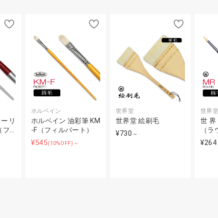
ホルベイン
世界堂
世界
ューリ
ホルベイン 油彩筆 KM
世界堂 絵刷毛
世界
（フ…
-F（フィルバート）
（ラ
¥730
～
¥545
¥264
(10%OFF)～