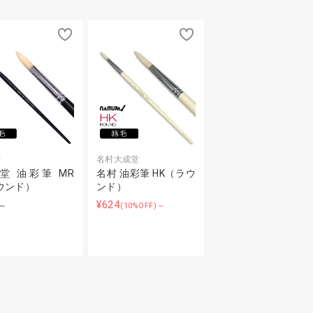
堂
名村大成堂
堂 油彩筆 MR
名村 油彩筆 HK（ラウ
ウンド）
ンド）
¥624
～
(10%OFF)～