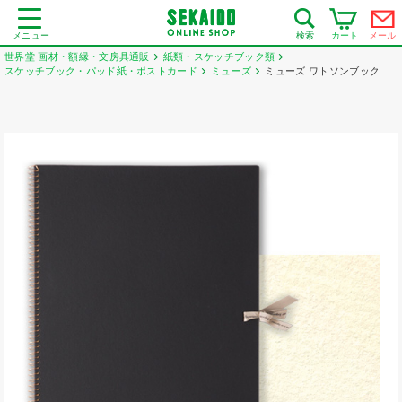
メニュー
カート
メール
検索
世界堂 画材・額縁・文房具通販
紙類・スケッチブック類
スケッチブック・パッド紙・ポストカード
ミューズ
ミューズ ワトソンブック