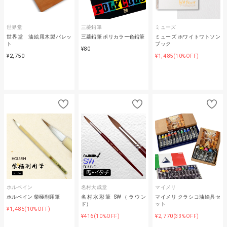
世界堂
三菱鉛筆
ミューズ
世界堂 油絵用木製パレッ
三菱鉛筆 ポリカラー色鉛筆
ミューズ ホワイトワトソン
ト
ブック
¥80
¥2,750
¥1,485
(10%OFF)
ホルベイン
名村大成堂
マイメリ
ホルベイン 柴極削用筆
名村水彩筆 SW（ラウン
マイメリ クラシコ油絵具セ
ド）
ット
¥1,485
(10%OFF)
¥416
¥2,770
(10%OFF)
(33%OFF)