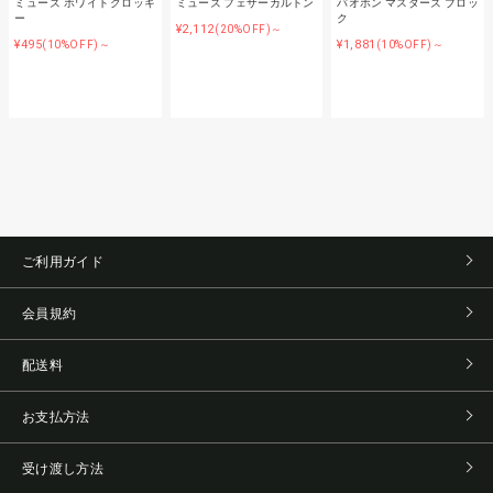
ミューズ ホワイトクロッキ
ミューズ フェザーカルトン
バオホン マスターズ ブロッ
ー
ク
¥2,112
(20%OFF)～
¥495
¥1,881
(10%OFF)～
(10%OFF)～
ご利用ガイド
会員規約
配送料
お支払方法
受け渡し方法