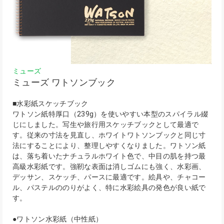
ミューズ
ミューズ ワトソンブック
■水彩紙スケッチブック
ワトソン紙特厚口（239g）を使いやすい本型のスパイラル綴
じにしました。写生や旅行用スケッチブックとして最適で
す。従来の寸法を見直し、ホワイトワトソンブックと同じ寸
法にすることにより、整理しやすくなりました。ワトソン紙
は、落ち着いたナチュラルホワイト色で、中目の肌を持つ最
高級水彩紙です。強靭な表面は消しゴムにも強く、水彩画、
デッサン、スケッチ、パースに最適です。絵具や、チャコー
ル、パステルののりがよく、特に水彩絵具の発色が良い紙で
す。
●ワトソン水彩紙（中性紙）