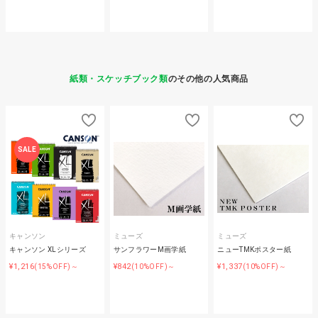
紙類・スケッチブック類
のその他の人気商品
SALE
キャンソン
ミューズ
ミューズ
キャンソン XLシリーズ
サンフラワーM画学紙
ニューTMKポスター紙
¥1,216
¥842
¥1,337
(15%OFF)～
(10%OFF)～
(10%OFF)～