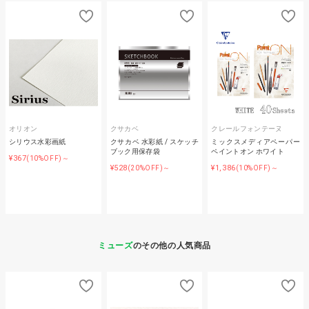
オリオン
クサカベ
クレールフォンテーヌ
シリウス水彩画紙
クサカベ 水彩紙 / スケッチ
ミックスメディアペーパー
ブック用保存袋
ペイントオン ホワイト
¥367
(10%OFF)～
¥528
¥1,386
(20%OFF)～
(10%OFF)～
ミューズ
のその他の人気商品