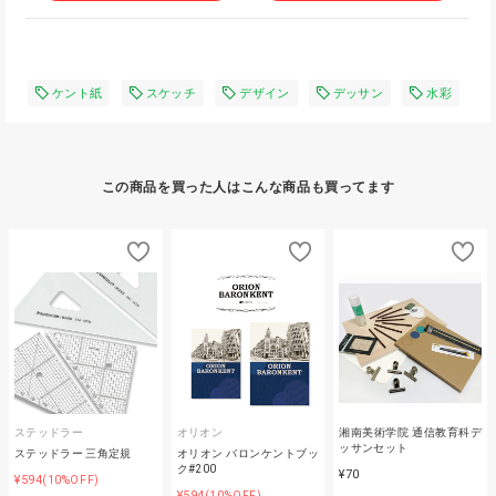
ケント紙
スケッチ
デザイン
デッサン
水彩
この商品を買った人はこんな商品も買ってます
ステッドラー
オリオン
湘南美術学院 通信教育科デ
ッサンセット
ステッドラー 三角定規
オリオン バロンケントブッ
ク#200
¥70
¥594
(10%OFF)
¥594
(10%OFF)