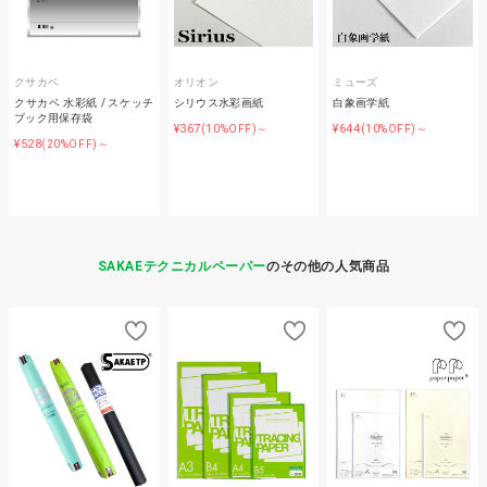
クサカベ
オリオン
ミューズ
クサカベ 水彩紙 / スケッチ
シリウス水彩画紙
白象画学紙
ブック用保存袋
¥367
¥644
(10%OFF)～
(10%OFF)～
¥528
(20%OFF)～
SAKAEテクニカルペーパー
のその他の人気商品