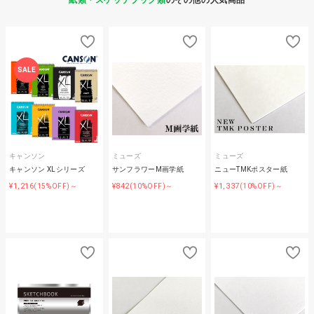
紙類・スケッチブック類
のその他の人気商品
SALE
キャンソン
ミューズ
ミューズ
キャンソン XLシリーズ
サンフラワーM画学紙
ニューTMKポスター紙
¥1,216
¥842
¥1,337
(15%OFF)～
(10%OFF)～
(10%OFF)～