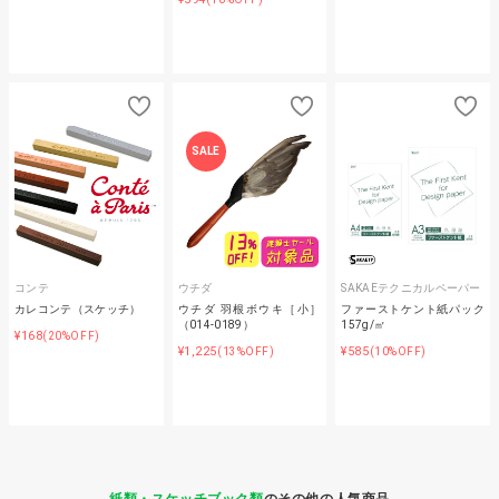
SALE
コンテ
ウチダ
SAKAEテクニカルペーパー
カレコンテ（スケッチ）
ウチダ 羽根ボウキ［小］
ファーストケント紙パック
（014-0189）
157g/㎡
¥168
(20%OFF)
¥1,225
¥585
(13%OFF)
(10%OFF)