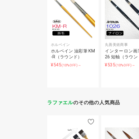
ホルベイン
丸善美術商事
ホルベイン 油彩筆 KM
インターロン画筆
-R（ラウンド）
26 短軸（ラウ
¥545
¥535
(10%OFF)～
(10%OFF)～
ラファエル
のその他の人気商品