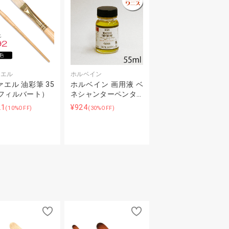
ァエル
ホルベイン
エル 油彩筆 35
ホルベイン 画用液 ベ
（フィルバート）
ネシャンターペンタ…
21
¥924
(10%OFF)
(30%OFF)