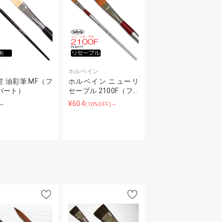
堂
ホルベイン
 油彩筆 MF（フ
ホルベイン ニューリ
バート）
セーブル 2100F（フ…
¥604
～
(10%OFF)～