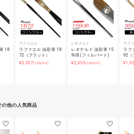
ラファエル
レオナルド
ラフ
 18
ラファエル 油彩筆 18
レオナルド 油彩筆 15
ラファ
72（フラット）
9UB (フィルバート)
92
¥3,307
¥2,455
¥1,9
(10%OFF)
(10%OFF)
その他の人気商品