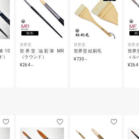
世界堂
世界堂
世界
 10
世界堂 油彩筆 MR
世界堂 絵刷毛
世界堂
ンド）
（ラウンド）
ィル
¥730
～
¥264
¥264
～