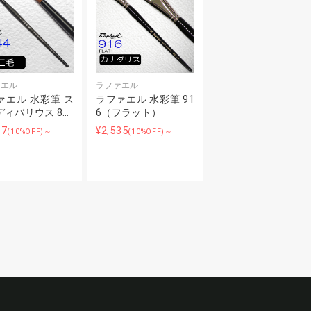
ァエル
ラファエル
ァエル 水彩筆 ス
ラファエル 水彩筆 91
ディバリウス 8…
6（フラット）
17
¥2,535
(10%OFF)～
(10%OFF)～