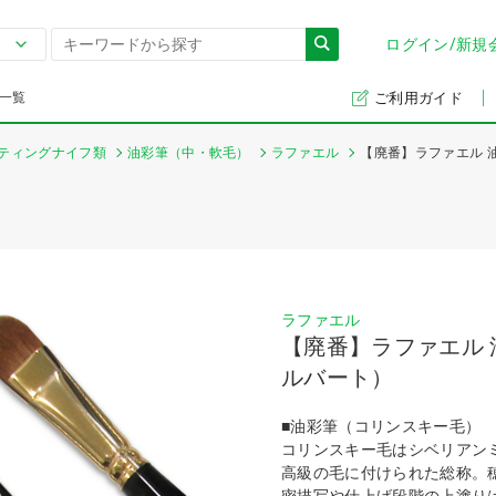
ログイン/新規
一覧
ご利用ガイド
ティングナイフ類
油彩筆（中・軟毛）
ラファエル
【廃番】ラファエル 油
ラファエル
【廃番】ラファエル 油
ルバート）
■油彩筆（コリンスキー毛）
コリンスキー毛はシベリアン
高級の毛に付けられた総称。
密描写や仕上げ段階の上塗り