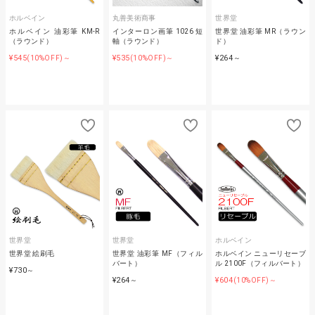
ホルベイン
丸善美術商事
世界堂
ホルベイン 油彩筆 KM-R
インターロン画筆 1026 短
世界堂 油彩筆 MR（ラウン
（ラウンド）
軸（ラウンド）
ド）
¥545
¥535
¥264
(10%OFF)～
(10%OFF)～
～
世界堂
世界堂
ホルベイン
世界堂 絵刷毛
世界堂 油彩筆 MF（フィル
ホルベイン ニューリセーブ
バート）
ル 2100F（フィルバート）
¥730
～
¥264
¥604
～
(10%OFF)～