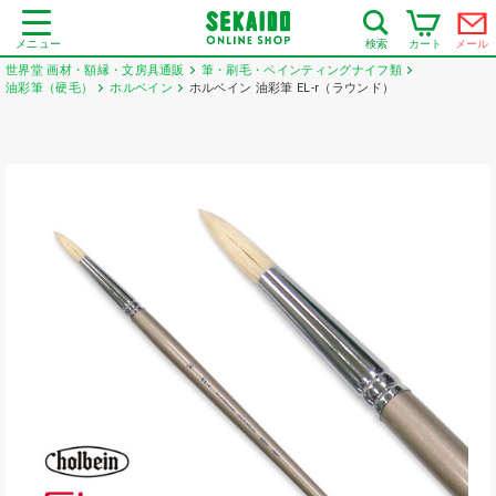
メニュー
カート
メール
検索
世界堂 画材・額縁・文房具通販
筆・刷毛・ペインティングナイフ類
油彩筆（硬毛）
ホルベイン
ホルベイン 油彩筆 EL-r（ラウンド）