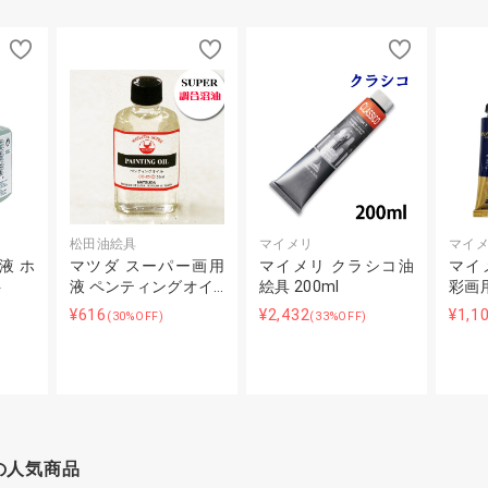
松田油絵具
マイメリ
マイ
液 ホ
マツダ スーパー画用
マイメリ クラシコ油
マイ
ト
液 ペンティングオイ…
絵具 200ml
彩画
¥616
¥2,432
¥1,1
(30%OFF)
(33%OFF)
の人気商品