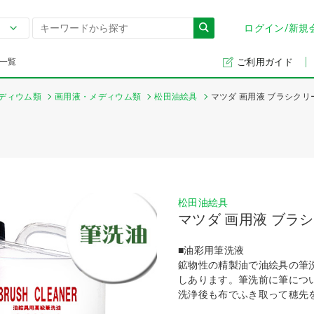
ログイン/新規
一覧
ご利用ガイド
ディウム類
画用液・メディウム類
松田油絵具
マツダ 画用液 ブラシクリ
松田油絵具
マツダ 画用液 ブラ
■油彩用筆洗液
鉱物性の精製油で油絵具の筆
しあります。筆洗前に筆につ
洗浄後も布でふき取って穂先