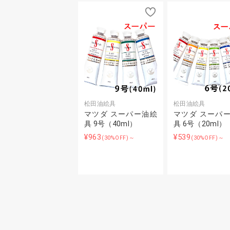
松田油絵具
松田油絵具
マツダ スーパー油絵
マツダ スーパ
具 9号（40ml）
具 6号（20ml）
¥963
¥539
(30%OFF)～
(30%OFF)～