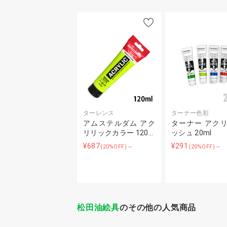
ターレンス
ターナー色彩
アムステルダム アク
ターナー アク
リリックカラー 120…
ッシュ 20ml
¥687
¥291
(20%OFF)～
(20%OFF)～
松田油絵具
のその他の人気商品