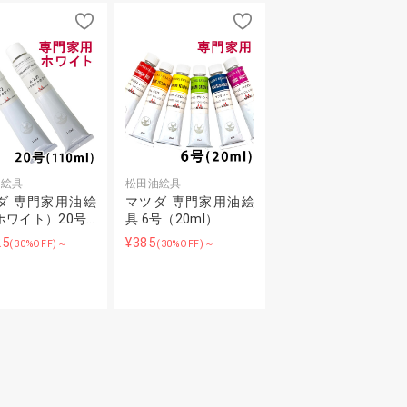
油絵具
松田油絵具
ダ 専門家用油絵
マツダ 専門家用油絵
ホワイト）20号…
具 6号（20ml）
25
¥385
(30%OFF)～
(30%OFF)～