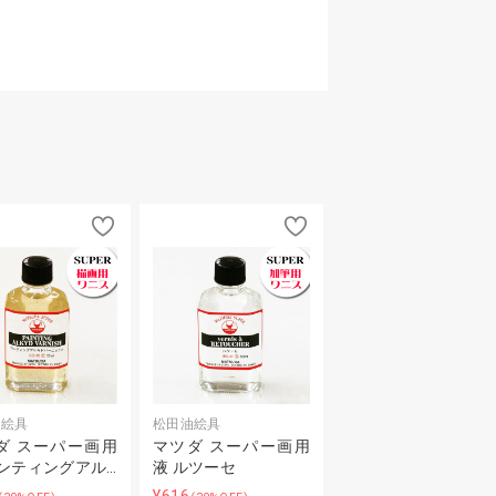
油絵具
松田油絵具
ダ スーパー画用
マツダ スーパー画用
ペンティングアル…
液 ルツーセ