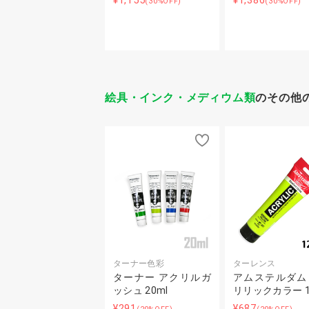
¥1,155
¥1,386
(30%OFF)
(30%OFF)
絵具・インク・メディウム類
のその他
ターナー色彩
ターレンス
ターナー アクリルガ
アムステルダム
ッシュ 20ml
リリックカラー 1
¥291
¥687