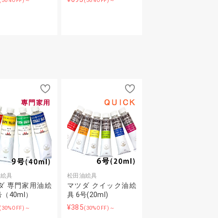
(30%OFF)～
(30%OFF)～
油絵具
松田油絵具
ダ 専門家用油絵
マツダ クイック油絵
号（40ml）
具 6号(20ml)
¥385
(30%OFF)～
(30%OFF)～