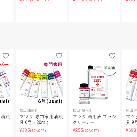
(20%OFF)～
(30%OFF)～
松田油絵具
松田油絵具
松田
ー油絵
マツダ 専門家用油絵
マツダ 画用液 ブラシ
マツ
具 6号（20ml）
クリーナー
具 9
¥385
¥255
¥693
(30%OFF)～
(30%OFF)～