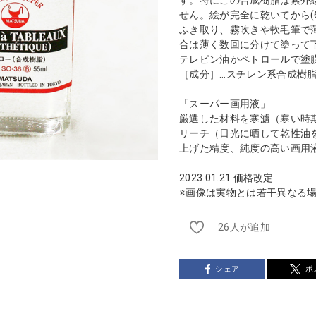
せん。絵が完全に乾いてから(
ふき取り、霧吹きや軟毛筆で
合は薄く数回に分けて塗って
テレピン油かペトロールで塗
［成分］…スチレン系合成樹
「スーパー画用液」
厳選した材料を寒濾（寒い時
リーチ（日光に晒して乾性油
上げた精度、純度の高い画用
2023.01.21 価格改定
※画像は実物とは若干異なる
26人が追加
シェア
ポ