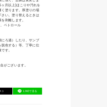
6ヶ月以上)ほこりや汚れを
薄く塗ります。厚塗りの場
下さい。塗り替えるときは
膜を剥離します。
脂、ペトロール
期にろ過）したり、サンブ
を脱色する）等、丁寧に仕
液です。
場合がございます。
スト
LINEで送る