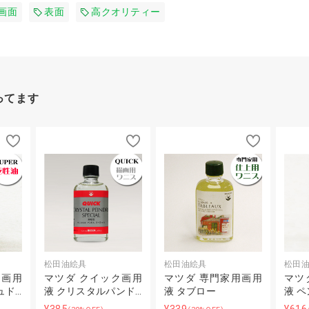
画面
表面
高クオリティー
ってます
松田油絵具
松田油絵具
松田
ー画用
マツダ クイック画用
マツダ 専門家用画用
マツ
ュド…
液 クリスタルパンド…
液 タブロー
液 