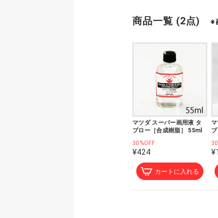
商品一覧 (2点)
※
マツダ スーパー画用液 タ
マ
ブロー［合成樹脂］ 55ml
ブ
30%OFF
3
¥424
¥
カートに入れる