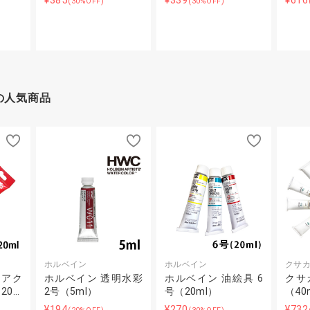
¥385
¥339
¥616
(30%OFF)
(30%OFF)
の人気商品
ホルベイン
ホルベイン
クサ
 アク
ホルベイン 透明水彩
ホルベイン 油絵具 6
クサ
20…
2号（5ml）
号（20ml）
（40
¥194
¥270
¥732