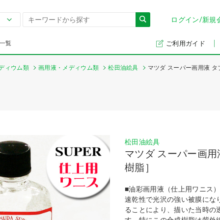
ログイン/新規
一覧
ご利用ガイド
ディウム類
画用液・メディウム類
松田油絵具
マツダ スーパー画用液 
松田油絵具
マツダ スーパー画用
樹脂］
■油彩画用液（仕上用ワニス
速乾性で光沢の強い被膜にな
ることにより、描いた当時の
す。特にこの合成樹脂は紫外