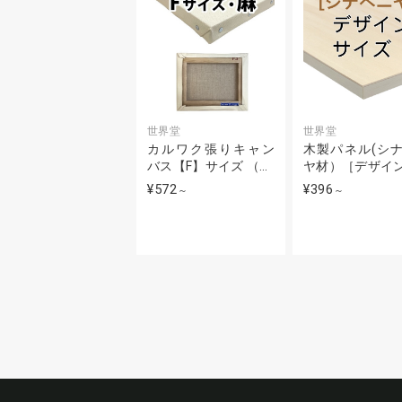
世界堂
世界堂
カルワク張りキャン
木製パネル(シ
バス【F】サイズ （…
ヤ材）［デザイ
¥572
¥396
～
～