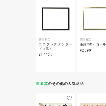
安田精工
安田精工
ユニフレスタンダー
仮縁O型＜ゴー
ド＜黒＞
¥2,090
～
¥1,892
～
世界堂
のその他の人気商品