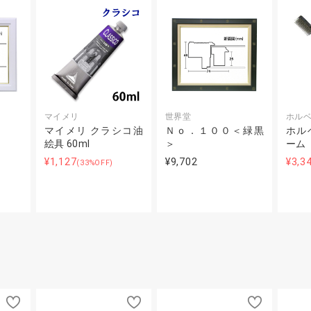
マイメリ
世界堂
ホル
マイメリ クラシコ油
Ｎｏ．１００＜緑黒
ホル
絵具 60ml
＞
ーム
¥1,127
¥9,702
¥3,3
(33%OFF)