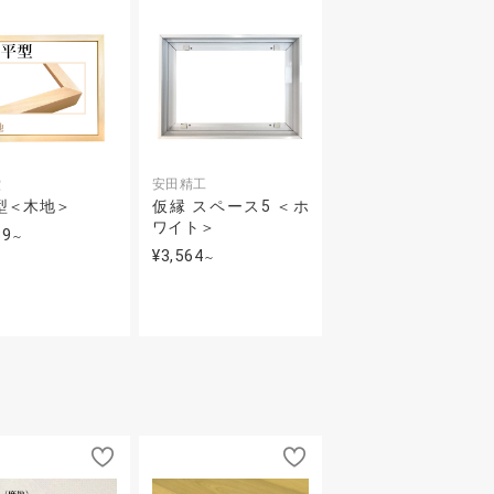
堂
安田精工
型＜木地＞
仮縁 スペース5 ＜ホ
ワイト＞
39
～
¥3,564
～