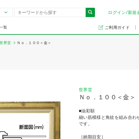
ログイン/新規
一覧
ご利用ガイド
世界堂
Ｎｏ．１００＜金＞
世界堂
Ｎｏ．１００＜金＞
■油彩額
細い筋模様と角紋を組み合わ
です。
［納期目安］