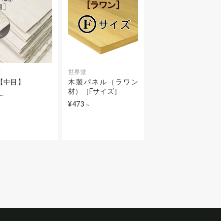
堂
世界堂
【中目】
木製パネル（ラワン
材）［Fサイズ］
～
¥473
～