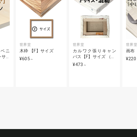
世界堂
世界堂
世界
ナベニ
木枠 【F】サイズ
カルワク張りキャン
画布
ンサ…
バス【F】サイズ （…
¥605
¥220
～
¥473
～