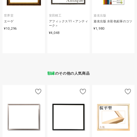
世界堂
安田精工
遊友出版
エーゲ
アフィックス11＜アンティ
遊友出版 水彩色鉛筆のコツ
ーク＞
¥10,296
¥1,980
¥4,048
額縁
のその他の人気商品