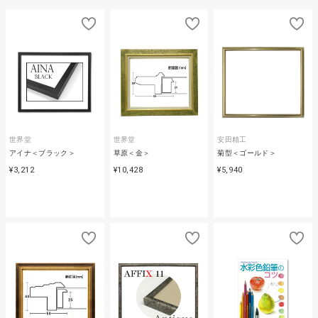
世界堂
世界堂
安田精工
アイナ＜ブラック＞
草原＜金＞
菊型＜ゴールド＞
¥3,212
¥10,428
¥5,940