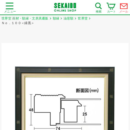
メニュー
カート
メール
検索
世界堂 画材・額縁・文房具通販
額縁
油彩額
世界堂
Ｎｏ．１００＜緑黒＞