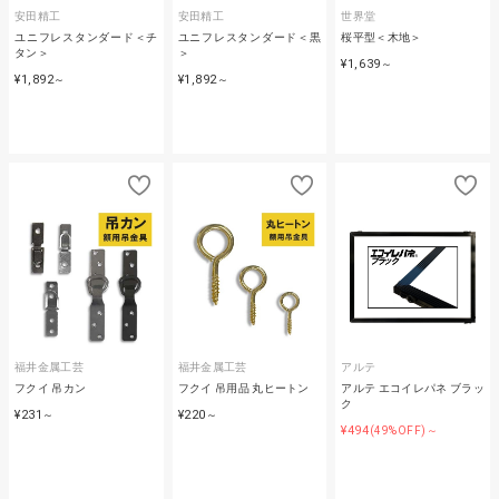
安田精工
安田精工
世界堂
ユニフレスタンダード＜チ
ユニフレスタンダード＜黒
桜平型＜木地＞
タン＞
＞
¥1,639
～
¥1,892
¥1,892
～
～
福井金属工芸
福井金属工芸
アルテ
フクイ 吊カン
フクイ 吊用品 丸ヒートン
アルテ エコイレパネ ブラッ
ク
¥231
¥220
～
～
¥494
(49%OFF)～