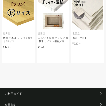
世界堂
世界堂
世界堂
木製パネル（ラワン材）
カルワク張りキャンバス
画布【中目】
［Fサイズ］
【F】サイズ （桐材／混…
¥220
～
¥473
¥473
～
～
ご利用ガイド
会員規約