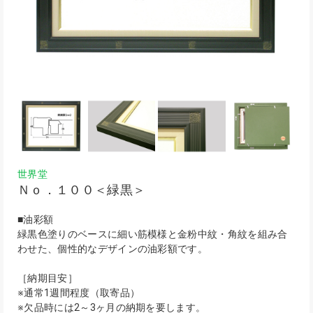
世界堂
Ｎｏ．１００＜緑黒＞
■油彩額
緑黒色塗りのベースに細い筋模様と金粉中紋・角紋を組み合
わせた、個性的なデザインの油彩額です。
［納期目安］
※通常1週間程度（取寄品）
※欠品時には2～3ヶ月の納期を要します。