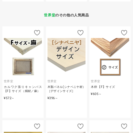
世界堂
のその他の人気商品
世界堂
世界堂
世界堂
カルワク張りキャンバス
木製パネル(シナベニヤ材）
木枠 【F】サイズ
【F】サイズ （桐材／麻）
［デザインサイズ］
¥605
～
¥572
¥396
～
～