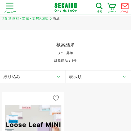
メニュー
カート
メール
検索
世界堂 画材・額縁・文房具通販
罫線
検索結果
罫線
タグ：
対象商品：
1
件
絞り込み
表示順