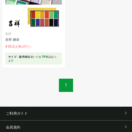
吉祥
吉祥 錬岩
¥352
(20%OFF)～
39
サイズ・販売単位
違いで全
商品あり
ます
1
ご利用ガイド
会員規約