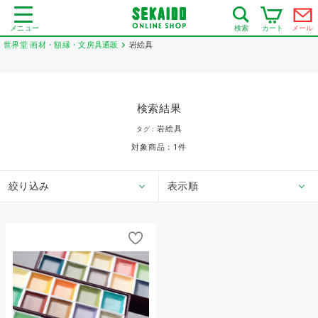
メニュー
カート
メール
検索
世界堂 画材・額縁・文房具通販
岩絵具
検索結果
岩絵具
タグ：
対象商品：
1
件
絞り込み
表示順