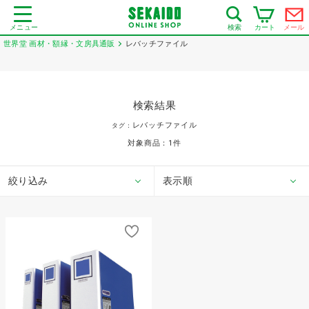
メニュー
カート
メール
検索
世界堂 画材・額縁・文房具通販
レバッチファイル
検索結果
レバッチファイル
タグ：
対象商品：
1
件
絞り込み
表示順