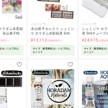
シュミンケ
シュミンケ
ホラダム水彩絵
永山裕子セレクト シュミン
シュミンケ ホ
） 永山裕子特…
ケ ホラダム水彩絵具 5ml…
具 5mlチューブ
¥13,112
¥24,975
%OFF)～
(20%OFF)～
(20%O
2
3
位
違いで全
商品
サイズ・販売単位
違いで全
商品
サイズ・販売単位
違
あります
あります