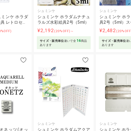
シュミンケ
シュミンケ
ミンケ ホラダ
シュミンケ ホラダムナチュ
シュミンケ ホ
具 レトロセ…
ラルズ水彩絵具2号（5ml）
具2号（5ml）
¥2,192
¥2,482
0%OFF)
(20%OFF)～
(20%OF
16
サイズ・販売単位
違いで全
商品
サイズ・販売単位
違
あります
あります
シュミンケ
シュミンケ
オネッツ(オッ
シュミンケ ホラダムアクア
シュミンケ ホラ