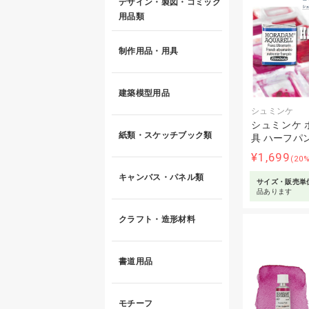
デザイン・製図・コミック
用品類
制作用品・用具
建築模型用品
シュミンケ
シュミンケ 
紙類・スケッチブック類
具 ハーフパ
¥1,699
(20
キャンバス・パネル類
サイズ・販売単
品あります
クラフト・造形材料
書道用品
モチーフ