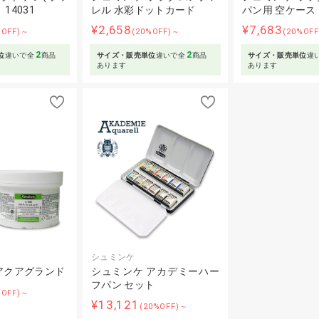
14031
レル 水彩ドットカード
パン用 空ケース
¥2,658
¥7,683
%OFF)～
(20%OFF)～
(20%OF
2
2
位
違いで全
商品
サイズ・販売単位
違いで全
商品
サイズ・販売単位
違
あります
あります
シュミンケ
アクアグランド
シュミンケ アカデミーハー
フパン セット
%OFF)～
¥13,121
(20%OFF)～