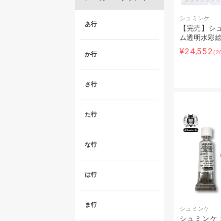
シュミンケ
あ行
【完売】シュ
ム透明水彩絵
¥24,552
(2
か行
さ行
た行
な行
は行
ま行
シュミンケ
シュミンケ 