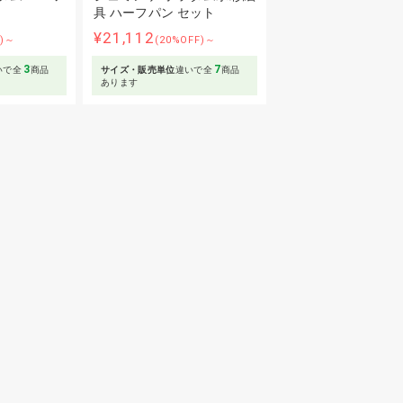
具 ハーフパン セット
¥21,112
F)～
(20%OFF)～
3
7
いで全
商品
サイズ・販売単位
違いで全
商品
あります