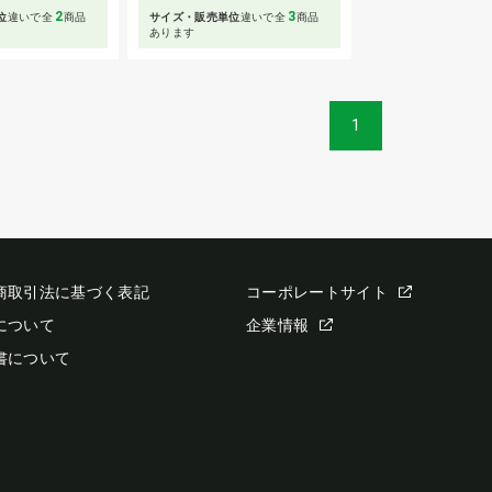
2
3
位
違いで全
商品
サイズ・販売単位
違いで全
商品
あります
1
商取引法に基づく表記
コーポレートサイト
について
企業情報
書について