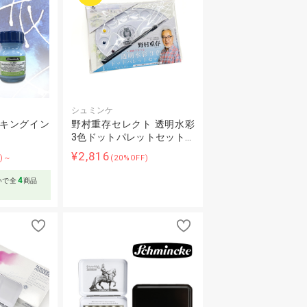
シュミンケ
スキングイン
野村重存セレクト 透明水彩
3色ドットパレットセット…
¥2,816
F)～
(20%OFF)
4
いで全
商品