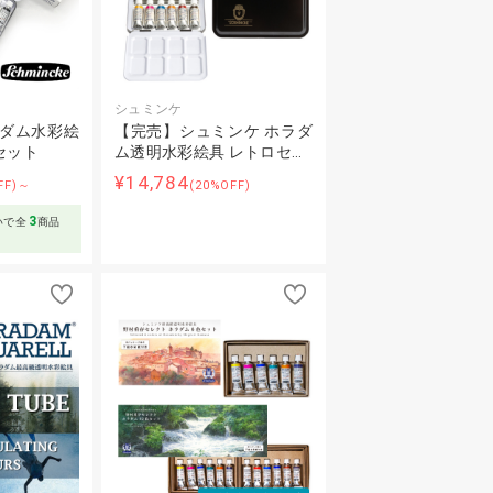
シュミンケ
ラダム水彩絵
【完売】シュミンケ ホラダ
セット
ム透明水彩絵具 レトロセ…
¥14,784
FF)～
(20%OFF)
3
いで全
商品