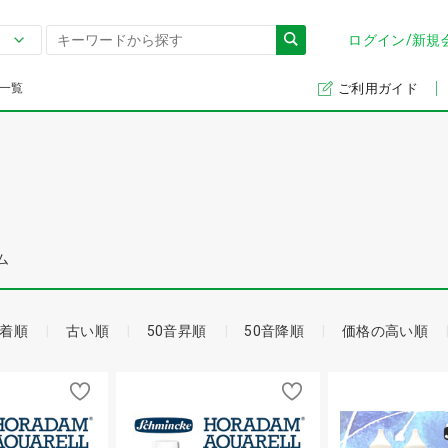
ログイン/新規
一覧
ご利用ガイド
ム
着順
古い順
50音昇順
50音降順
価格の高い順