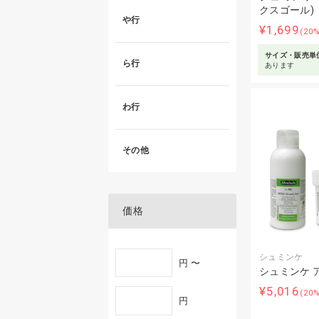
クスゴール) 
や行
¥1,699
(20
サイズ・販売単
ら行
あります
わ行
その他
価格
シュミンケ
円 〜
シュミンケ 
¥5,016
(20
円