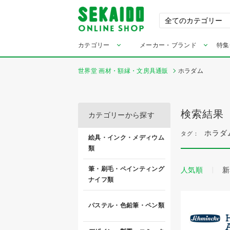
カテゴリー
メーカー・ブランド
特集
世界堂 画材・額縁・文房具通販
ホラダム
検索結果
カテゴリーから探す
ホラダ
タグ：
絵具・インク・メディウム
類
筆・刷毛・ペインティング
人気順
新
ナイフ類
パステル・色鉛筆・ペン類