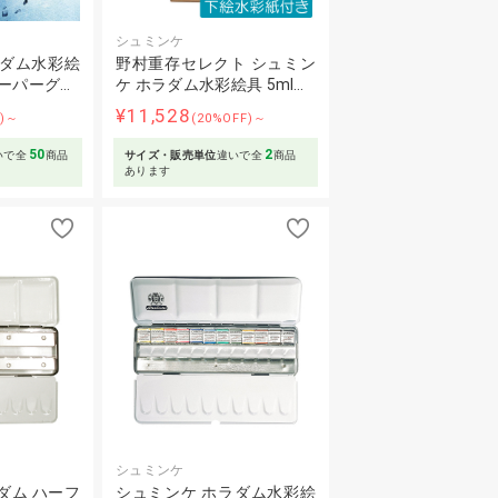
シュミンケ
ラダム水彩絵
野村重存セレクト シュミン
スーパーグ…
ケ ホラダム水彩絵具 5ml…
¥11,528
F)～
(20%OFF)～
50
2
いで全
商品
サイズ・販売単位
違いで全
商品
あります
シュミンケ
ダム ハーフ
シュミンケ ホラダム水彩絵