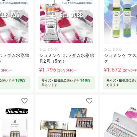
シュミンケ
シュミンケ
ホラダム水彩絵
シュミンケ ホラダム水彩絵
シュミンケ マ
ン
具2号（5ml）
ク
¥1,796
¥1,672
%OFF)～
(20%OFF)～
(20%OF
139
140
位
違いで全
商
サイズ・販売単位
違いで全
商
サイズ・販売単位
違
品あります
あります