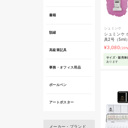
書籍
シュミンケ
額縁
シュミンケ 
具2号（5ml
¥3,080
(20
高級筆記具
サイズ・販売単
あります
事務・オフィス用品
ボールペン
アートポスター
メーカー・ブランド