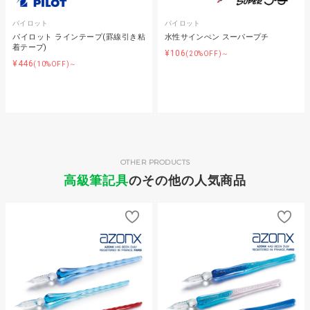
パイロット
パイロット
パイロット ラインテープ(罫線引き粘
水性サインぺン スーパープチ
着テープ)
¥106
(20%OFF)～
¥446
(10%OFF)～
OTHER PRODUCTS
高級筆記具
のその他の人気商品