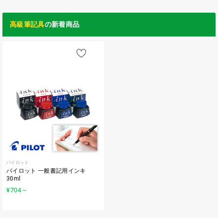
高級筆記具
の新着商品
パイロット
パイロット 一般書記用インキ
30ml
¥704
～