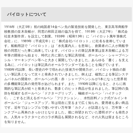
パイロットについて
1916年（大正5年）初の純国産14金ペン先の製造技術を開発した、東京高等商船学
校教授の並木良輔が、同窓の和田正雄の協力を得て、1918年（大正7年）「株式会
社並木製作所」を設立して創業。1938年（昭和13年）に「パイロット萬年筆株式
会社」に、1989年（平成元年）に「株式会社パイロット」に社名を改称していま
す。船舶用語で「パイロット」は「水先案内人」を意味し、創業者の二人が商船学
校の同窓だった事に由来しています。パイロットの筆記具事業は並木良輔による万
年筆の開発から始まり、時代と共に新たな筆記具領域、ボールペン・シャープペン
シル・マーキングペン等へと大きく展開していきました。あらゆる「書く」を支え
る為に、パイロットは筆記具のオールラウンダーであることを掲げています。
1980年代以降、長い歴史の中で培われた技術力や開発力が、パイロット独自の新
しい筆記具となって次々と発表されていきました。例えば、磁気による筆記システ
ムパネルの開発や、ボールペンの黒・赤・シャープペンシルが1本になった世界初
の多機能筆記具の発売等があげられます。また、1990年以降になると、さらに画
期的な筆記具が続々と発表され、数多くのヒット商品が生まれました。筆記時の負
担を軽減するボールペン「ドクターグリップ」、極細ボールペン「ハイテック
C」、こすると消えるボールペン「フリクション」、水性顔料ノック式ゲルインキ
ボールペン「ジュースアップ」等は現在に至るまで広く知られ、愛用者も多い商品
です。近年ではシンプルで使いやすい万年筆「カクノ」が話題となり、万年筆・イ
ンクブーム再来のきっかけとなりました。後に待望されていた透明ボディも発売さ
れ、人気キャラクターとのコラボ商品も展開されるなど、その人気は留まるところ
を知りません。