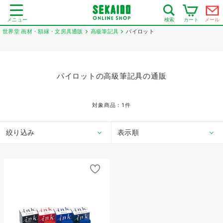
メニュー
カート
メール
検索
世界堂 画材・額縁・文房具通販
高級筆記具
パイロット
パイロットの高級筆記具の通販
対象商品：
1
件
絞り込み
表示順