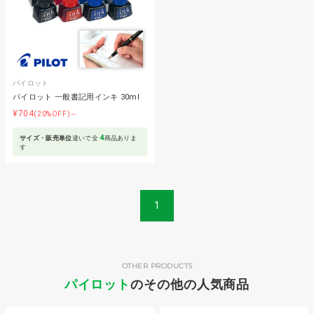
パイロット
パイロット 一般書記用インキ 30ml
¥704
(20%OFF)～
4
サイズ・販売単位
違いで全
商品ありま
す
1
OTHER PRODUCTS
パイロット
のその他の人気商品