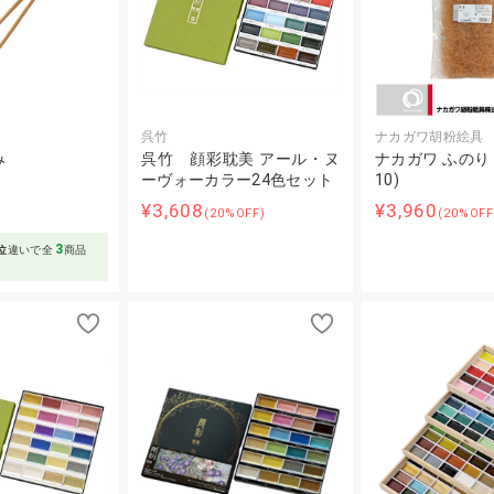
呉竹
ナカガワ胡粉絵具
み
呉竹 顔彩耽美 アール・ヌ
ナカガワ ふのり 1
ーヴォーカラー24色セット
10)
¥3,608
¥3,960
(20%OFF)
(20%OFF
3
位
違いで全
商品