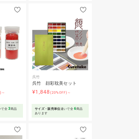
呉竹
呉竹 顔彩耽美セット
¥1,848
F)～
(20%OFF)～
3
6
いで全
商品
サイズ・販売単位
違いで全
商品
あります