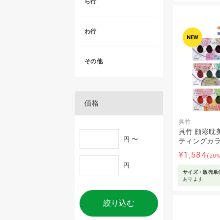
ら行
わ行
NEW
その他
価格
呉竹
呉竹 顔彩耽
円 〜
ティングカラ
¥1,584
(20
円
サイズ・販売単
あります
絞り込む