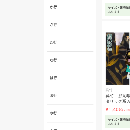
か行
サイズ・販売単
あります
さ行
た行
な行
は行
呉竹
ま行
呉竹 顔彩耽
タリック系カ
¥1,408
(20
や行
サイズ・販売単
あります