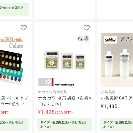
3
位
違いで全
商品
ナカガワ胡粉絵具
小島美術
美 パール＆メ
ナカガワ 水飛胡粉 <白壽>
小島美術 GAO 
ラー6色セッ…
（はくじゅ）
¥1,485
～
¥1,408
%OFF)～
(20%OFF)～
4
3
位
違いで全
商品
サイズ・販売単位
違いで全
商品
サイズ・販売単位
違
あります
あります