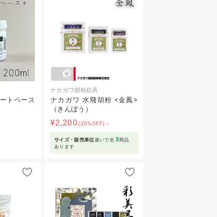
ナカガワ胡粉絵具
アートペース
ナカガワ 水飛胡粉 <金鳳>
（きんぽう）
¥2,200
(20%OFF)～
3
サイズ・販売単位
違いで全
商品
あります