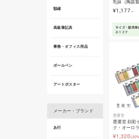
乳鉢（陶器
額縁
¥1,177
～
高級筆記具
サイズ・販売単
あります
事務・オフィス用品
ボールペン
アートポスター
メーカー・ブランド
墨運堂
墨運堂 顔彩
ク・オーロ
あ行
¥1,320
(20