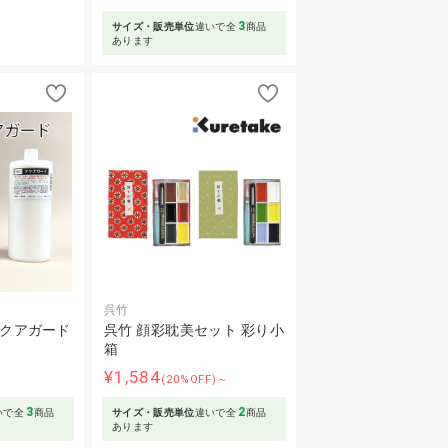
3
サイズ・販売単位
違いで全
商品
あります
呉竹
アクアガード
呉竹 顔彩耽美セット 彩り小
箱
¥1,584
(20%OFF)～
3
2
いで全
商品
サイズ・販売単位
違いで全
商品
あります