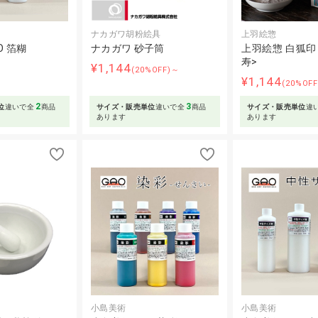
ナカガワ胡粉絵具
上羽絵惣
O 箔糊
ナカガワ 砂子筒
上羽絵惣 白狐印 
寿>
¥1,144
(20%OFF)～
¥1,144
(20%OF
2
3
位
違いで全
商品
サイズ・販売単位
違いで全
商品
サイズ・販売単位
違
あります
あります
小島美術
小島美術