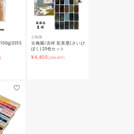
古梅園
00g(0355
古梅園/吉祥 彩美墨(さいび
ぼく) 20色セット
¥4,400
)
(20%OFF)