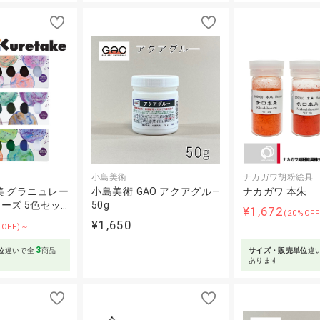
小島美術
ナカガワ胡粉絵具
美 グラニュレー
小島美術 GAO アクアグル―
ナカガワ 本朱
ーズ 5色セッ…
50g
¥1,672
(20%OF
¥1,650
%OFF)～
3
位
違いで全
商品
サイズ・販売単位
違
あります