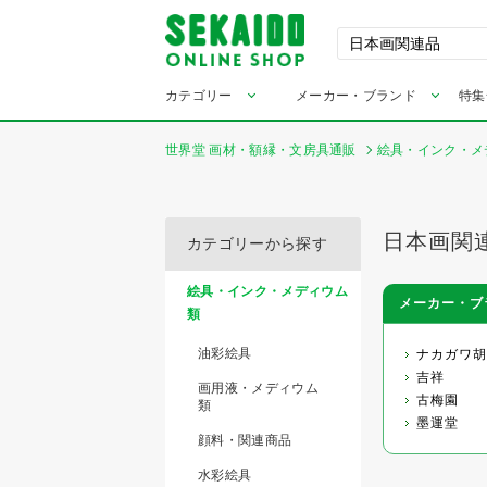
カテゴリー
メーカー・ブランド
特集
世界堂 画材・額縁・文房具通販
絵具・インク・メ
日本画関
カテゴリーから探す
絵具・インク・メディウム
メーカー・ブ
類
油彩絵具
ナカガワ胡
吉祥
画用液・メディウム
古梅園
類
墨運堂
顔料・関連商品
水彩絵具