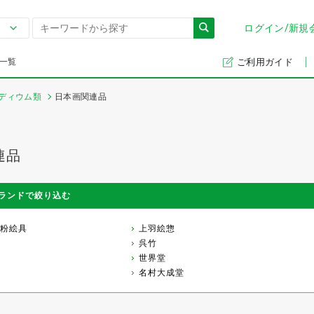
ログイン/新規
一覧
ご利用ガイド
ディウム類
日本画関連品
連品
ランドで絞り込む
粉絵具
上羽絵惣
呉竹
世界堂
名村大成堂