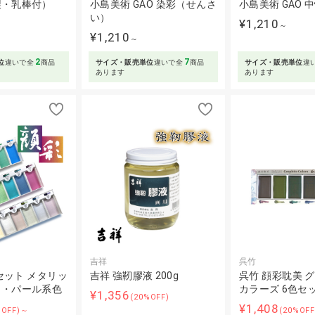
製・乳棒付）
小島美術 GAO 染彩（せんさ
小島美術 GAO 
い）
¥1,210
～
¥1,210
～
2
7
位
違いで全
商品
サイズ・販売単位
違いで全
商品
サイズ・販売単位
違
あります
あります
吉祥
呉竹
セット メタリッ
吉祥 強靭膠液 200g
呉竹 顔彩耽美 
ラ・パール系色
カラーズ 6色セ
¥1,356
(20%OFF)
¥1,408
%OFF)～
(20%OFF