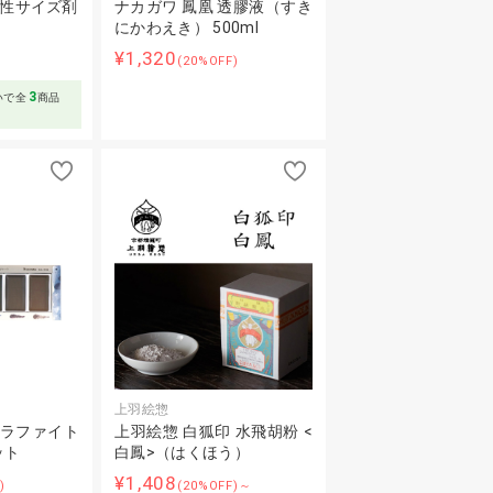
中性サイズ剤
ナカガワ 鳳凰 透膠液（すき
にかわえき） 500ml
¥1,320
(20%OFF)
3
いで全
商品
上羽絵惣
グラファイト
上羽絵惣 白狐印 水飛胡粉 <
ット
白鳳>（はくほう）
¥1,408
)
(20%OFF)～