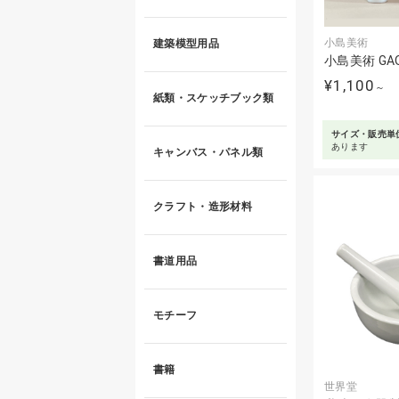
小島美術
建築模型用品
小島美術 GA
¥1,100
～
紙類・スケッチブック類
サイズ・販売単
あります
キャンバス・パネル類
クラフト・造形材料
書道用品
モチーフ
書籍
世界堂