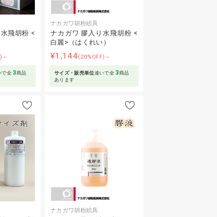
ナカガワ胡粉絵具
水飛胡粉 <
ナカガワ 膠入り水飛胡粉 <
白麗>（はくれい）
¥1,144
F)～
(20%OFF)～
3
3
いで全
商品
サイズ・販売単位
違いで全
商品
あります
ナカガワ胡粉絵具