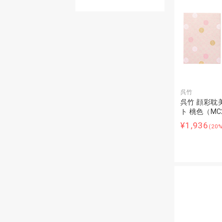
呉竹
呉竹 顔彩耽
ト 桃色（MC
¥1,936
(20