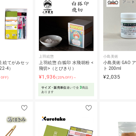
上羽絵惣
小島美術
美 絵てがみセッ
上羽絵惣 白狐印 水飛胡粉 <
小島美術 GAO 
22-4）
飛切>（とびきり）
ト 200ml
¥1,936
¥2,035
%OFF)
(20%OFF)～
3
サイズ・販売単位
違いで全
商品
あります