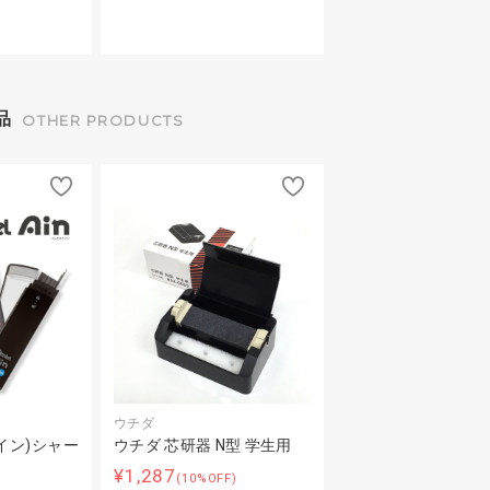
品
OTHER PRODUCTS
ウチダ
アイン)シャー
ウチダ 芯研器 N型 学生用
¥1,287
(10%OFF)