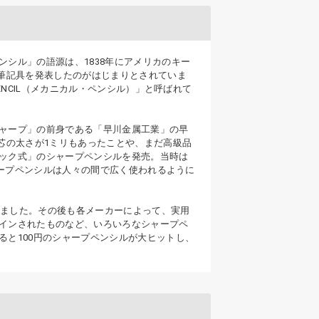
ンシル」の語源は、1838年にアメリカのキー
筆記具を発表したのがはじまりとされていま
ENCIL（メカニカル・ペンシル）」と呼ばれて
シャープ」の前身である「早川金属工業」の早
芯の太さが1ミリもあったことや、まだ高級品
ノック式」のシャープペンシルを発売。当時は
シャープペンシルは人々の間で広く使われるように
しました。その後も各メーカーによって、実用
ザインされたものなど、いろいろなシャープペ
ると100円のシャープペンシルが大ヒットし、