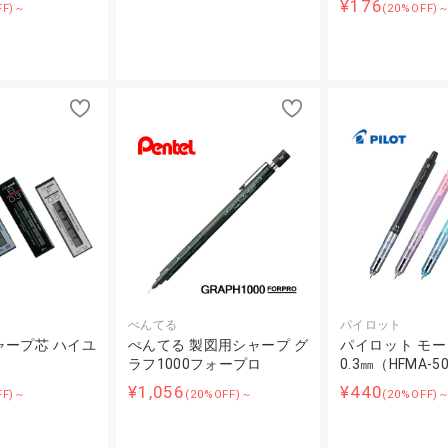
¥176
FF)～
(20%OFF)
ぺんてる
パイロット
ャープ芯 ハイユ
ぺんてる 製図用シャープ グ
パイロット モ
ラフ1000フォープロ
0.3㎜（HFMA-5
¥1,056
¥440
FF)～
(20%OFF)～
(20%OFF)