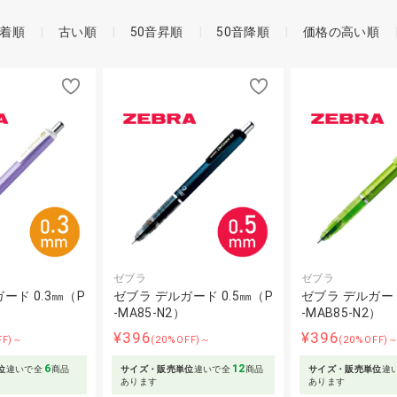
着順
古い順
50音昇順
50音降順
価格の高い順
ゼブラ
ゼブラ
ード 0.3㎜（P
ゼブラ デルガード 0.5㎜（P
ゼブラ デルガード
）
-MA85-N2）
-MAB85-N2）
¥396
¥396
FF)～
(20%OFF)～
(20%OFF)
6
12
位
違いで全
商品
サイズ・販売単位
違いで全
商品
サイズ・販売単位
違
あります
あります