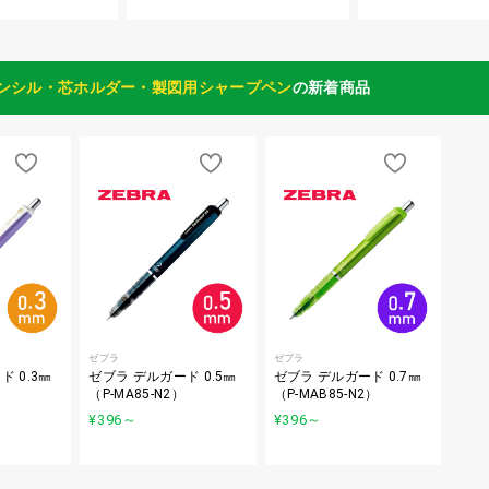
ンシル・芯ホルダー・製図用シャープペン
の新着商品
ゼブラ
ゼブラ
 0.3㎜
ゼブラ デルガード 0.5㎜
ゼブラ デルガード 0.7㎜
）
（P-MA85-N2）
（P-MAB85-N2）
¥396
～
¥396
～