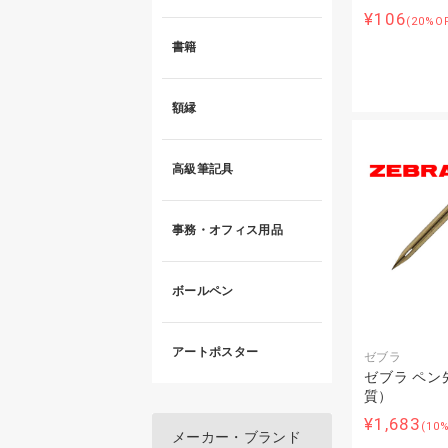
¥106
(20%O
書籍
額縁
高級筆記具
事務・オフィス用品
ボールペン
アートポスター
ゼブラ
ゼブラ ペン
質）
¥1,683
(10
メーカー・ブランド