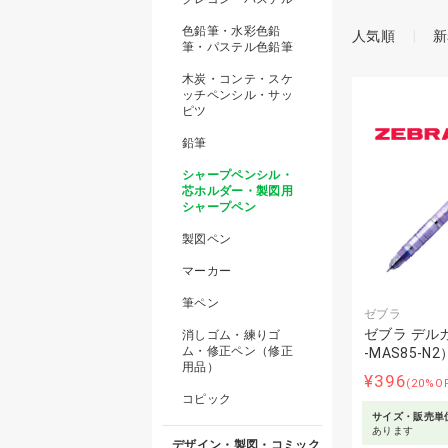
色鉛筆・水彩色鉛
人気順
新
筆・パステル色鉛筆
木炭・コンテ・スケ
ッチペンシル・サッ
ピツ
鉛筆
シャープペンシル・
芯ホルダー・製図用
シャープペン
製図ペン
マーカー
筆ペン
ゼブラ
ゼブラ デルガ
消しゴム・練りゴ
ム・修正ペン（修正
-MAS85-N2
用品）
¥396
(20%O
コピック
サイズ・販売単
あります
デザイン・製図・コミック