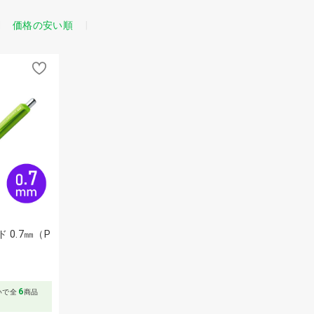
価格の安い順
 0.7㎜（P
～
6
いで全
商品