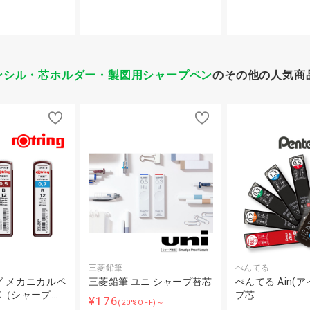
ンシル・芯ホルダー・製図用シャープペン
のその他の人気商
三菱鉛筆
ぺんてる
 メカニカルペ
三菱鉛筆 ユニ シャープ替芯
ぺんてる Ain(
（シャープ…
プ芯
¥176
(20%OFF)～