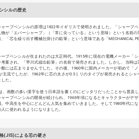
ンシルの歴史
ャープペンシルの原理は1822年イギリスで発明されました。「シャープペ
人物が「エバーシャープ」（「常に尖っている」という意味）という名前の
、「芯を繰り出す機械仕掛けの鉛筆」という意味である「MECHANICAL P
ャープペンシルが生まれたのは大正時代。1915年に現在の電機メーカー「
り考案され、「早川式繰出鉛筆」の名前で発売されました。しかし、当時は
一般には広まりませんでした。その後、1960年に国内メーカーが初めて「
芯が主流でしたが、1962年に芯の太さが0.5ミリのタイプが発売されると
ました。
の芯は、画数の多い漢字を使う日本語を書くのにピッタリだったことから普及
シャープペンシルの開発が続けられ、1965年頃になるとキャラクターがデ
。中高生を中心にどんどん人気を集めていきました。そして1980年代にな
の人に使われるようになりました。
(JIS)による芯の硬さ