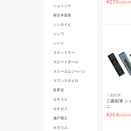
¥220
(20%O
シュミンケ
新日本造形
シンロイヒ
シンワ
シード
ステッドラー
スピードボール
スリーエムジャパン
スワンスタビロ
世界堂
三菱鉛筆
セキスイ
三菱鉛筆 シ
ニ
セキセイ
¥264
(20%O
瀬戸製土
セヌリエ