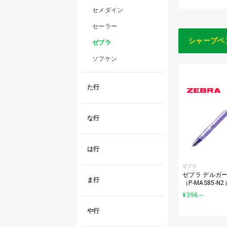
セメダイン
セーラー
シャープペ
ゼブラ
ソフケン
た行
な行
は行
ゼブラ
ゼブラ デルガード
ま行
（P-MAS85-N2
¥396
～
や行