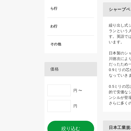
ら行
シャープペ
繰り出し式シ
わ行
ランという
す。英語では
います。
その他
日本製のシ
川徳次によ
だったため
価格
0.9ミリの
なっていき
0.5ミリ
円 〜
的で安価な
ンシルが登場
さらに多く
円
日本工業規格
絞り込む