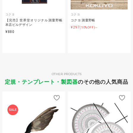
コクヨ
コクヨ
【完売】世界堂オリジナル測量野帳
コクヨ 測量野帳
本店ビルデザイン
¥297
(10%OFF)～
¥880
OTHER PRODUCTS
定規・テンプレート・製図器
のその他の人気商品
SALE