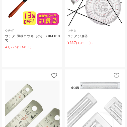
ウチダ
ウチダ
ウチダ 羽根ボウキ［小］（014-018
ウチダ 分度器
9）
¥337
(10%OFF)～
¥1,225
(13%OFF)