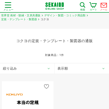
メニュー
カート
メール
検索
世界堂 画材・額縁・文房具通販
デザイン・製図・コミック用品類
定規・テンプレート・製図器
コクヨ
コクヨの定規・テンプレート・製図器の通販
対象商品：
1
件
絞り込み
表示順