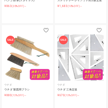
バンコ 鉄筆(スタイラス)
ステッドラー レイアウト用方眼定規
¥863
¥1,683
(20%OFF)～
(10%OFF)～
SALE
SALE
ウチダ
ウチダ
ウチダ 製図用ブラシ
ウチダ 三角定規
¥880
¥670
(13%OFF)～
(13%OFF)～